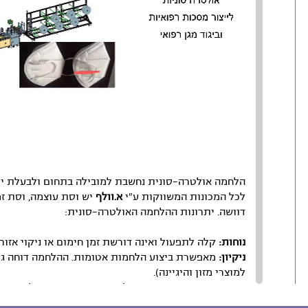
הלחמה אולטרה-סונית נחשבת למובילה בתחום ולבעלת יתר
לכל המכונות המשווקות ע"י
א.וולף
יש וסת עוצמה, וסת ז
דוושה. יתרונות ההלחמה האולטרה-סונית:
נוחות:
קלה לתפעול ואינה דורשת זמן חימום או ניקוי אזור
ניקיון:
מאפשרת ביצוע הלחמות אטומות. ההלחמה דוחה גופי
למוצרי מזון והיגיינה).
התאמה:
מאפשרת התאמה למגוון חומרים תרמופלסטיים, בע
האולטרה-סונית שמאפשרת היקשרות בין החומרים ע"י שינ